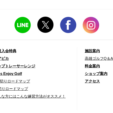
規入会特典
施設案内
アピカ
高雄ゴルフQ＆A
ップトレーサーレンジ
料金案内
's Enjoy Golf
ショップ案内
00切りロードマップ
アクセス
0切りロードマップ
んな方にはこんな練習方法がオススメ！